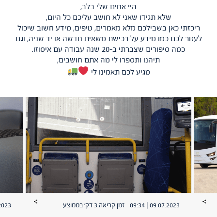
היי אחים שלי בלב,
שלא תגידו שאני לא חושב עליכם כל היום,
ריכזתי כאן בשבילכם מלא מאמרים, טיפים, מידע חשוב שיכול
לעזור לכם כמו מידע על רכישת משאית חדשה או יד שניה, וגם
כמה סיפורים שצברתי ב-20 שנה עבודה עם איסוזו.
תיהנו ותספרו לי מה אתם חושבים,
מגיע לכם תאמינו לי
09.07.2023 | 09:34
זמן קריאה 3 דק׳ בממוצע
| 12:36